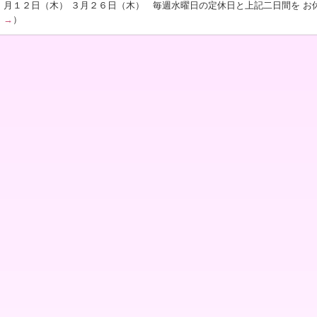
月１２日（木） ３月２６日（木） 毎週水曜日の定休日と上記二日間を お休
→
）